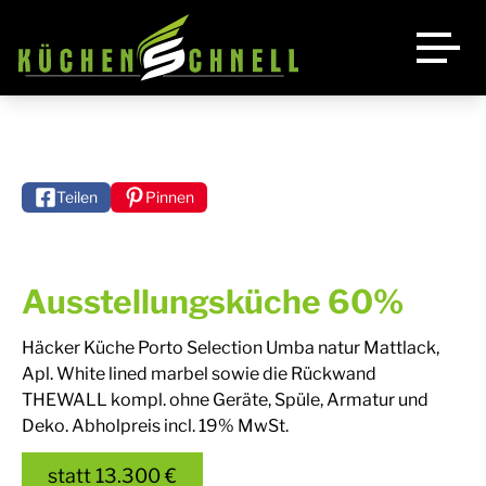
Küchen
Leistungen
Teilen
Pinnen
Unsere Küchen
Angebot
Bora
Luftbett Schnell
Ausstellungsküche 60%
Quooker
Über uns
Häcker Küche Porto Selection Umba natur Mattlack,
Apl. White lined marbel sowie die Rückwand
Kontakt
THEWALL kompl. ohne Geräte, Spüle, Armatur und
Deko. Abholpreis incl. 19% MwSt.
statt
13.300 €