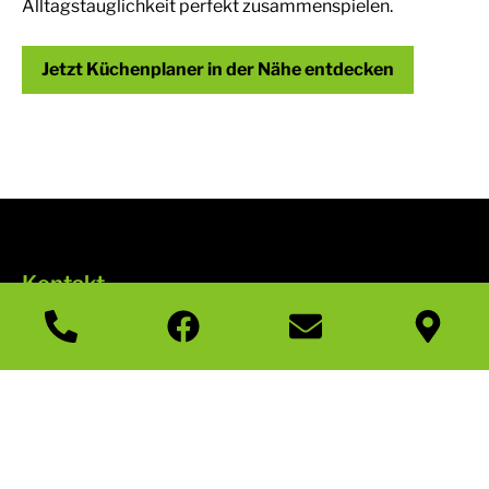
Alltagstauglichkeit perfekt zusammenspielen.
Jetzt Küchenplaner in der Nähe entdecken
Kontakt
Möbel Schnell
Marktplatz 7
86666 Burgheim
Tel.
08432–8523