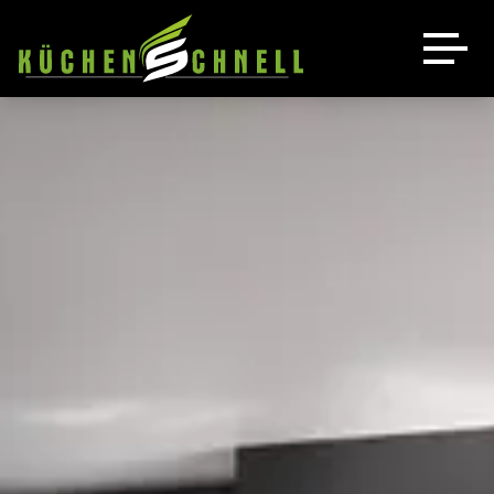
Küchen
Leistungen
Unsere Küchen
Angebot
Bora
Luftbett Schnell
Quooker
Über uns
Kontakt