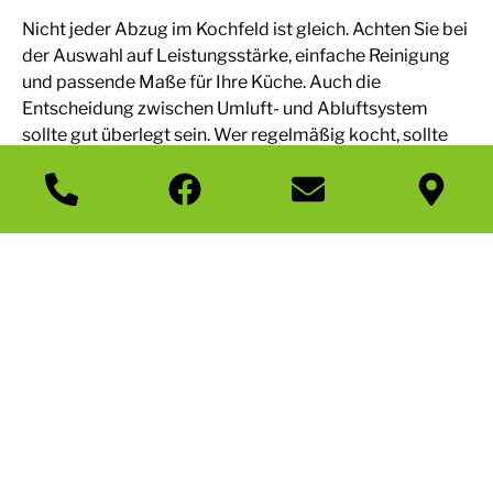
Nicht jeder Abzug im Kochfeld ist gleich. Achten Sie bei
der Auswahl auf Leistungsstärke, einfache Reinigung
und passende Maße für Ihre Küche. Auch die
Entscheidung zwischen Umluft- und Abluftsystem
sollte gut überlegt sein. Wer regelmäßig kocht, sollte
zudem auf hochwertige Filter und eine einfache
Bedienung achten.
Reinigung und Wartung
eines Abzugs im Kochfeld
Trotz der innovativen Technik ist ein Abzug im Kochfeld
einfach zu reinigen. Viele Modelle verfügen über