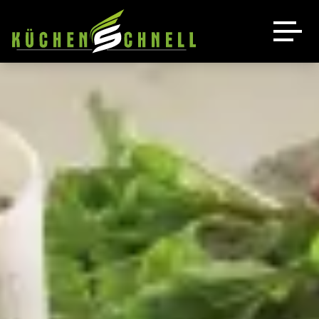
Küchen
Leistungen
Unsere Küchen
Angebot
Bora
Luftbett Schnell
Quooker
Über uns
Kontakt