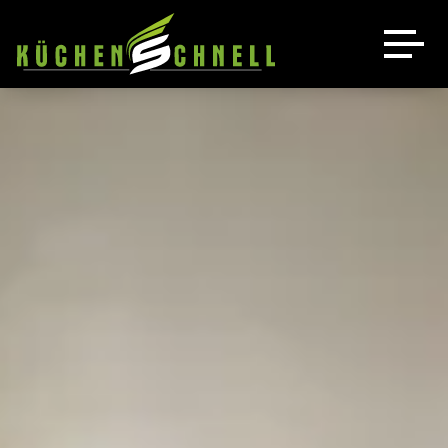
Küchen
Leistungen
Unsere Küchen
Angebot
Bora
Luftbett Schnell
Quooker
Über uns
Kontakt