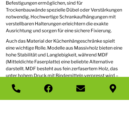
Befestigungen ermöglichen, sind für
Trockenbauwände spezielle Dübel oder Verstärkungen
notwendig. Hochwertige Schrankaufhängungen mit
verstellbaren Halterungen erleichtern die exakte
Ausrichtung und sorgen für eine sichere Fixierung.
Auch das Material der Küchenhängeschränke spielt
eine wichtige Rolle. Modelle aus Massivholz bieten eine
hohe Stabilität und Langlebigkeit, während MDF
(Mitteldichte Faserplatte) eine beliebte Alternative
darstellt. MDF besteht aus fein zerfasertem Holz, das
unter hohem Druck mit Bindemitteln verpresst wird –
das Ergebnis ist eine glatte, gleichmäßige Oberfläche,
die sich leicht lackieren oder beschichten lässt.
Spanplatten mit hochwertigen Beschichtungen sind
eine weitere pflegeleichte Option. Metall- oder
Glasfronten setzen moderne Akzente, sind jedoch
anfälliger für Fingerabdrücke. Die richtige Kombination
aus stabiler Montage und langlebigem Material sorgt